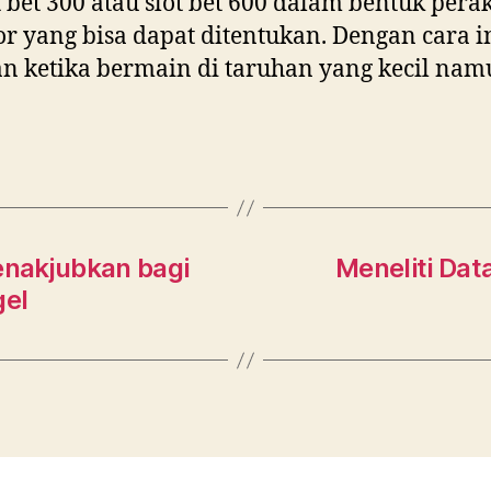
 bet 300 atau slot bet 600 dalam bentuk pera
cor yang bisa dapat ditentukan. Dengan cara 
n ketika bermain di taruhan yang kecil n
nakjubkan bagi
Meneliti Da
gel