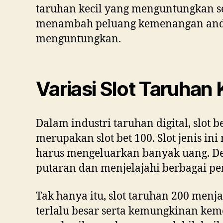
taruhan kecil yang menguntungkan se
menambah peluang kemenangan anda.
menguntungkan.
Variasi Slot Taruha
Dalam industri taruhan digital, slot 
merupakan slot bet 100. Slot jenis
harus mengeluarkan banyak uang. De
putaran dan menjelajahi berbagai pe
Tak hanya itu, slot taruhan 200 men
terlalu besar serta kemungkinan kem