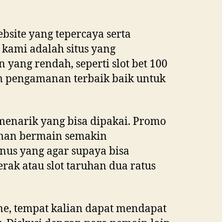
bsite yang tepercaya serta
kami adalah situs yang
ang rendah, seperti slot bet 100
tem pengamanan terbaik baik untuk
 menarik yang bisa dipakai. Promo
aman bermain semakin
nus yang agar supaya bisa
rak atau slot taruhan dua ratus
ne, tempat kalian dapat mendapat