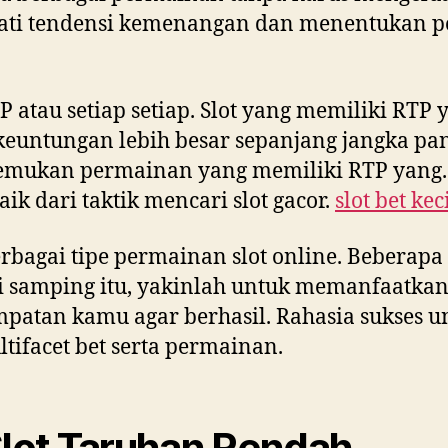
ti tendensi kemenangan dan menentukan p
P atau setiap setiap. Slot yang memiliki RTP ya
euntungan lebih besar sepanjang jangka panj
emukan permainan yang memiliki RTP yang. B
ik dari taktik mencari slot gacor.
slot bet kec
agai tipe permainan slot online. Beberapa sl
Di samping itu, yakinlah untuk memanfaatka
patan kamu agar berhasil. Rahasia sukses un
tifacet bet serta permainan.
lot Taruhan Rendah