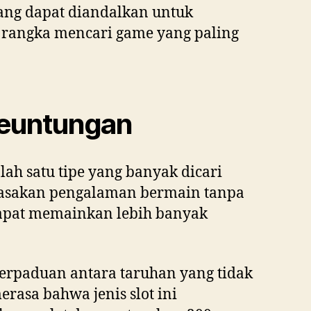
yang dapat diandalkan untuk
rangka mencari game yang paling
Keuntungan
alah satu tipe yang banyak dicari
erasakan pengalaman bermain tanpa
dapat memainkan lebih banyak
perpaduan antara taruhan yang tidak
rasa bahwa jenis slot ini