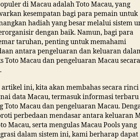
opuler di Macau adalah Toto Macau, yang
arkan kesempatan bagi para pemain untuk
angkan hadiah yang besar melalui sistem u
erorganisir dengan baik. Namun, bagi para
emar taruhan, penting untuk memahami
daan antara pengeluaran dan keluaran dala
s Toto Macau dan pengeluaran Macau secar
.
artikel ini, kita akan membahas secara rinci
ai data Macau, termasuk informasi terbaru
ng Toto Macau dan pengeluaran Macau. Deng
roti perbedaan mendasar antara keluaran 
to Macau, serta mengulas Macau Pools yang
egrasi dalam sistem ini, kami berharap dapat