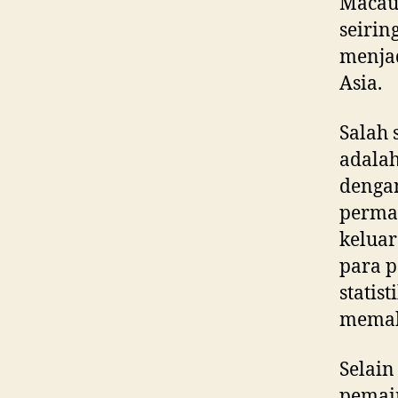
Macau
seirin
menjad
Asia.
Salah 
adalah
dengan
permai
keluar
para 
statis
memaha
Selain
pemain