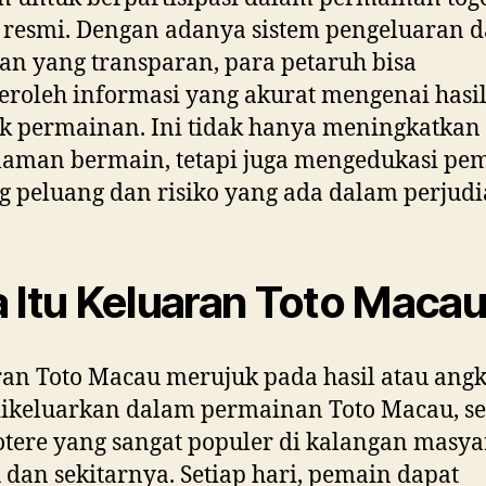
 resmi. Dengan adanya sistem pengeluaran 
an yang transparan, para petaruh bisa
oleh informasi yang akurat mengenai hasi
tik permainan. Ini tidak hanya meningkatkan
laman bermain, tetapi juga mengedukasi pe
g peluang dan risiko yang ada dalam perjudi
 Itu Keluaran Toto Maca
an Toto Macau merujuk pada hasil atau ang
dikeluarkan dalam permainan Toto Macau, s
lotere yang sangat populer di kalangan masya
dan sekitarnya. Setiap hari, pemain dapat