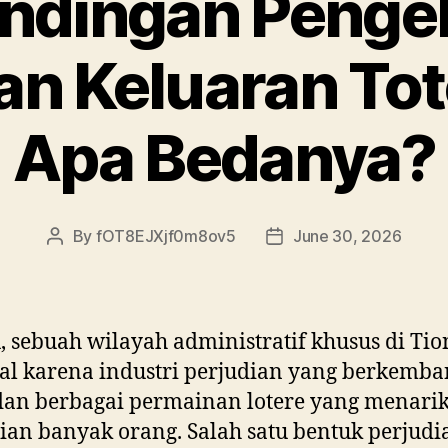
ndingan Penge
n Keluaran To
Apa Bedanya?
By
fOT8EJXjf0m8ov5
June 30, 2026
Post
Post
author
date
 sebuah wilayah administratif khusus di Tio
al karena industri perjudian yang berkemba
dan berbagai permainan lotere yang menari
ian banyak orang. Salah satu bentuk perjudi