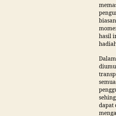
memas
pengum
biasan
momen
hasil 
hadiah
Dalam 
diumu
transp
semua 
penggu
sehing
dapat 
menga