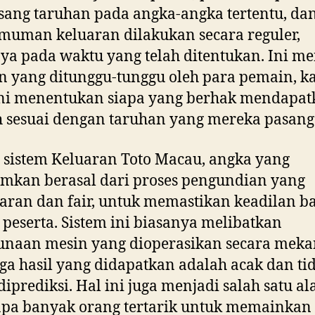
ang taruhan pada angka-angka tertentu, da
uman keluaran dilakukan secara reguler,
ya pada waktu yang telah ditentukan. Ini me
 yang ditunggu-tunggu oleh para pemain, k
ini menentukan siapa yang berhak mendapa
 sesuai dengan taruhan yang mereka pasang
sistem Keluaran Toto Macau, angka yang
mkan berasal dari proses pengundian yang
aran dan fair, untuk memastikan keadilan b
peserta. Sistem ini biasanya melibatkan
naan mesin yang dioperasikan secara mekan
ga hasil yang didapatkan adalah acak dan ti
diprediksi. Hal ini juga menjadi salah satu al
pa banyak orang tertarik untuk memainkan 