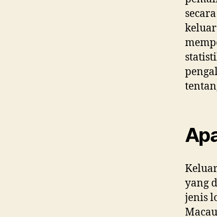
secara
keluar
memper
statis
penga
tentan
Apa
Keluar
yang 
jenis 
Macau 