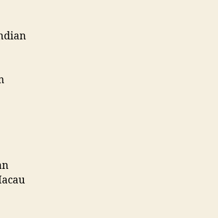
ndian
m
a
an
Macau