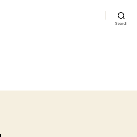
Search