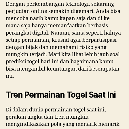
Dengan perkembangan teknologi, sekarang
perjudian online semakin digemari. Anda bisa
mencoba nasib kamu kapan saja dan di ke
mana saja hanya memanfaatkan berbasis
perangkat digital. Namun, sama seperti halnya
setiap permainan, krusial agar berpartisipasi
dengan bijak dan memahami risiko yang
mungkin terjadi. Mari kita lihat lebih jauh soal
prediksi togel hari ini dan bagaimana kamu
bisa mengambil keuntungan dari kesempatan
ini.
Tren Permainan Togel Saat Ini
Di dalam dunia permainan togel saat ini,
gerakan angka dan tren mungkin
mengindikasikan pola yang menarik menarik