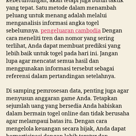
keberuntungan, akan tetapi juga butuh taktik
yang tepat. Satu metode dalam menambah
peluang untuk menang adalah melalui
menganalisis informasi angka togel
sebelumnya.
pengeluaran cambodia
Dengan
cara meneliti tren dan nomor yang sering
terlihat, Anda dapat membuat prediksi yang
lebih baik untuk togel pada hari ini. Jangan
lupa agar mencatat semua hasil dan
menggunakan informasi tersebut sebagai
referensi dalam pertandingan setelahnya.
Di samping pemrosesan data, penting juga agar
menyusun anggaran game Anda. Tetapkan
sejumlah uang yang bersedia Anda habiskan
dalam bermain togel online dan tidak berusaha
agar melampaui batas itu. Dengan cara
mengelola keuangan secara bijak, Anda dapat