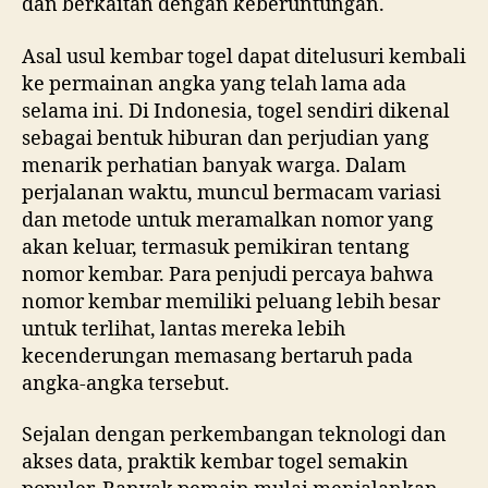
dan berkaitan dengan keberuntungan.
Asal usul kembar togel dapat ditelusuri kembali
ke permainan angka yang telah lama ada
selama ini. Di Indonesia, togel sendiri dikenal
sebagai bentuk hiburan dan perjudian yang
menarik perhatian banyak warga. Dalam
perjalanan waktu, muncul bermacam variasi
dan metode untuk meramalkan nomor yang
akan keluar, termasuk pemikiran tentang
nomor kembar. Para penjudi percaya bahwa
nomor kembar memiliki peluang lebih besar
untuk terlihat, lantas mereka lebih
kecenderungan memasang bertaruh pada
angka-angka tersebut.
Sejalan dengan perkembangan teknologi dan
akses data, praktik kembar togel semakin