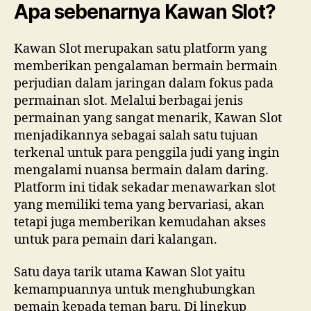
Apa sebenarnya Kawan Slot?
Kawan Slot merupakan satu platform yang
memberikan pengalaman bermain bermain
perjudian dalam jaringan dalam fokus pada
permainan slot. Melalui berbagai jenis
permainan yang sangat menarik, Kawan Slot
menjadikannya sebagai salah satu tujuan
terkenal untuk para penggila judi yang ingin
mengalami nuansa bermain dalam daring.
Platform ini tidak sekadar menawarkan slot
yang memiliki tema yang bervariasi, akan
tetapi juga memberikan kemudahan akses
untuk para pemain dari kalangan.
Satu daya tarik utama Kawan Slot yaitu
kemampuannya untuk menghubungkan
pemain kepada teman baru. Di lingkup