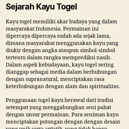
Sejarah Kayu Togel
Kayu togel memiliki akar budaya yang dalam
masyarakat Indonesia. Permainan ini
dipercaya dipercaya sudah ada sejak lama,
dimana masyarakat menggunakan kayu yang
diukir dengan angka ataupun simbol-simbol
tertentu dalam rangka memprediksi nasib.
Dalam aspek kebudayaan, kayu togel sering
dianggap sebagai media dalam berhubungan
dengan supranatural, menciptakan rasa
keterhubungan dengan alam dan spiritualitas.
Penggunaan togel kayu berawal dari tradisi
setempat yang menggabungkan seni pahat
dengan unsur permainan. Para seniman kayu
menciptakan potongan dengan dengan desain