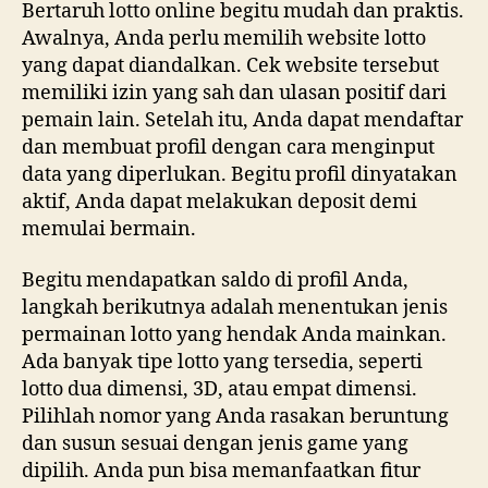
Bertaruh lotto online begitu mudah dan praktis.
Awalnya, Anda perlu memilih website lotto
yang dapat diandalkan. Cek website tersebut
memiliki izin yang sah dan ulasan positif dari
pemain lain. Setelah itu, Anda dapat mendaftar
dan membuat profil dengan cara menginput
data yang diperlukan. Begitu profil dinyatakan
aktif, Anda dapat melakukan deposit demi
memulai bermain.
Begitu mendapatkan saldo di profil Anda,
langkah berikutnya adalah menentukan jenis
permainan lotto yang hendak Anda mainkan.
Ada banyak tipe lotto yang tersedia, seperti
lotto dua dimensi, 3D, atau empat dimensi.
Pilihlah nomor yang Anda rasakan beruntung
dan susun sesuai dengan jenis game yang
dipilih. Anda pun bisa memanfaatkan fitur