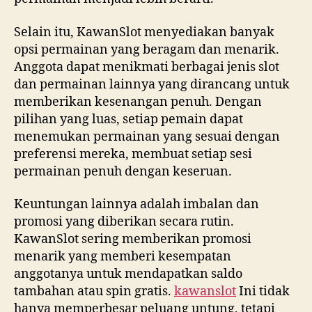
Selain itu, KawanSlot menyediakan banyak
opsi permainan yang beragam dan menarik.
Anggota dapat menikmati berbagai jenis slot
dan permainan lainnya yang dirancang untuk
memberikan kesenangan penuh. Dengan
pilihan yang luas, setiap pemain dapat
menemukan permainan yang sesuai dengan
preferensi mereka, membuat setiap sesi
permainan penuh dengan keseruan.
Keuntungan lainnya adalah imbalan dan
promosi yang diberikan secara rutin.
KawanSlot sering memberikan promosi
menarik yang memberi kesempatan
anggotanya untuk mendapatkan saldo
tambahan atau spin gratis.
kawanslot
Ini tidak
hanya memperbesar peluang untung, tetapi