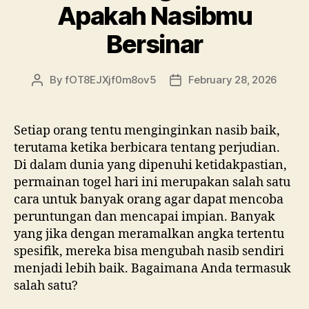
Apakah Nasibmu
Bersinar
By
fOT8EJXjf0m8ov5
February 28, 2026
Post
Post
author
date
Setiap orang tentu menginginkan nasib baik,
terutama ketika berbicara tentang perjudian.
Di dalam dunia yang dipenuhi ketidakpastian,
permainan togel hari ini merupakan salah satu
cara untuk banyak orang agar dapat mencoba
peruntungan dan mencapai impian. Banyak
yang jika dengan meramalkan angka tertentu
spesifik, mereka bisa mengubah nasib sendiri
menjadi lebih baik. Bagaimana Anda termasuk
salah satu?