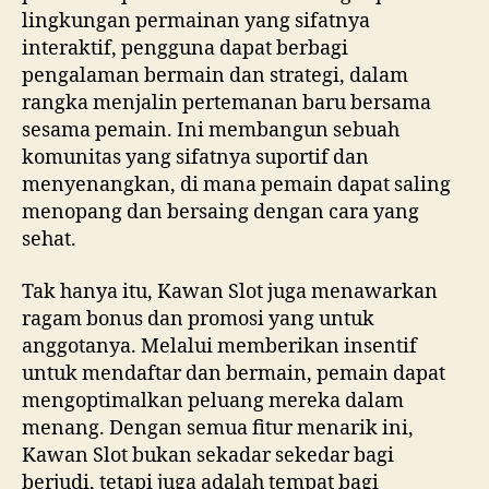
lingkungan permainan yang sifatnya
interaktif, pengguna dapat berbagi
pengalaman bermain dan strategi, dalam
rangka menjalin pertemanan baru bersama
sesama pemain. Ini membangun sebuah
komunitas yang sifatnya suportif dan
menyenangkan, di mana pemain dapat saling
menopang dan bersaing dengan cara yang
sehat.
Tak hanya itu, Kawan Slot juga menawarkan
ragam bonus dan promosi yang untuk
anggotanya. Melalui memberikan insentif
untuk mendaftar dan bermain, pemain dapat
mengoptimalkan peluang mereka dalam
menang. Dengan semua fitur menarik ini,
Kawan Slot bukan sekadar sekedar bagi
berjudi, tetapi juga adalah tempat bagi