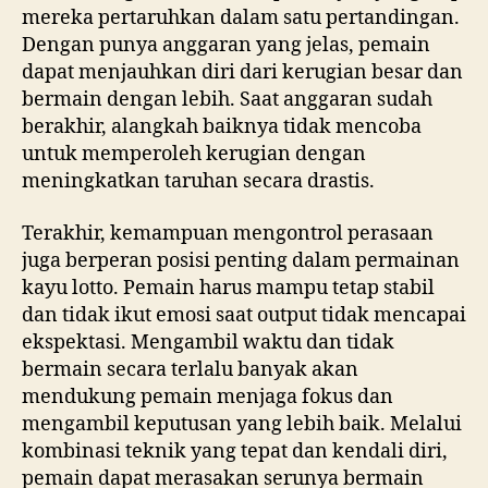
mereka pertaruhkan dalam satu pertandingan.
Dengan punya anggaran yang jelas, pemain
dapat menjauhkan diri dari kerugian besar dan
bermain dengan lebih. Saat anggaran sudah
berakhir, alangkah baiknya tidak mencoba
untuk memperoleh kerugian dengan
meningkatkan taruhan secara drastis.
Terakhir, kemampuan mengontrol perasaan
juga berperan posisi penting dalam permainan
kayu lotto. Pemain harus mampu tetap stabil
dan tidak ikut emosi saat output tidak mencapai
ekspektasi. Mengambil waktu dan tidak
bermain secara terlalu banyak akan
mendukung pemain menjaga fokus dan
mengambil keputusan yang lebih baik. Melalui
kombinasi teknik yang tepat dan kendali diri,
pemain dapat merasakan serunya bermain