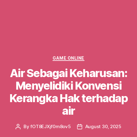
Categories
GAME ONLINE
Air Sebagai Keharusan:
Menyelidiki Konvensi
Kerangka Hak terhadap
air
By
fOT8EJXjf0m8ov5
August 30, 2025
Post
Post
author
date