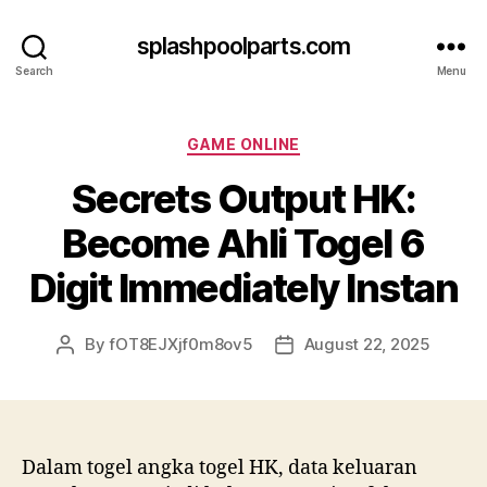
splashpoolparts.com
Search
Menu
Categories
GAME ONLINE
Secrets Output HK:
Become Ahli Togel 6
Digit Immediately Instan
By
fOT8EJXjf0m8ov5
August 22, 2025
Post
Post
author
date
Dalam togel angka togel HK, data keluaran