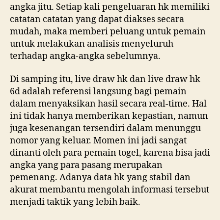
angka jitu. Setiap kali pengeluaran hk memiliki
catatan catatan yang dapat diakses secara
mudah, maka memberi peluang untuk pemain
untuk melakukan analisis menyeluruh
terhadap angka-angka sebelumnya.
Di samping itu, live draw hk dan live draw hk
6d adalah referensi langsung bagi pemain
dalam menyaksikan hasil secara real-time. Hal
ini tidak hanya memberikan kepastian, namun
juga kesenangan tersendiri dalam menunggu
nomor yang keluar. Momen ini jadi sangat
dinanti oleh para pemain togel, karena bisa jadi
angka yang para pasang merupakan
pemenang. Adanya data hk yang stabil dan
akurat membantu mengolah informasi tersebut
menjadi taktik yang lebih baik.