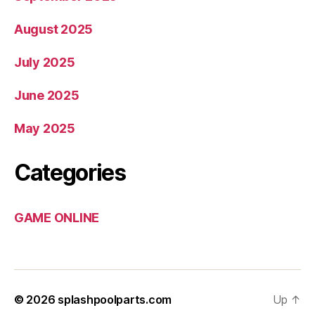
August 2025
July 2025
June 2025
May 2025
Categories
GAME ONLINE
© 2026
splashpoolparts.com
Up
↑