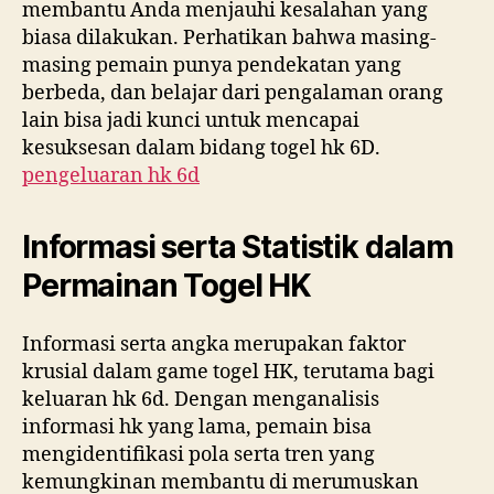
membantu Anda menjauhi kesalahan yang
biasa dilakukan. Perhatikan bahwa masing-
masing pemain punya pendekatan yang
berbeda, dan belajar dari pengalaman orang
lain bisa jadi kunci untuk mencapai
kesuksesan dalam bidang togel hk 6D.
pengeluaran hk 6d
Informasi serta Statistik dalam
Permainan Togel HK
Informasi serta angka merupakan faktor
krusial dalam game togel HK, terutama bagi
keluaran hk 6d. Dengan menganalisis
informasi hk yang lama, pemain bisa
mengidentifikasi pola serta tren yang
kemungkinan membantu di merumuskan