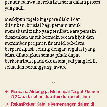
pemain bahwa mereka ikut serta dalam proses
yang adil.
Meskipun togel Singapore diakui dan
diizinkan, krusial bagi pemain untuk
memahami risiko yang terlibat. Para pemain
disarankan untuk bermain secara bijak dan
menimbang segmen finansial sebelum
berpartisipasi. Seiring dengan regulasi yang
jelas, diharapkan semua pihak dapat
berkontribusi pada ekosistem judi yang lebih
sehat dan bertanggung jawab.
←
Rencana Airlangga: Mencapai Target Ekonomi
5,2% pada tahun dua ribu dua puluh lima
→
RekanPoker: Katalis Kemenangan dalam di