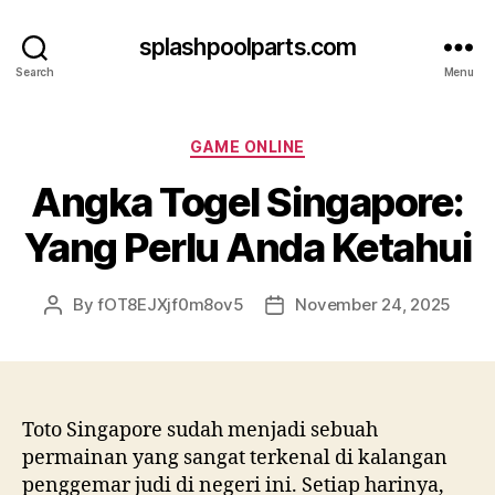
splashpoolparts.com
Search
Menu
Categories
GAME ONLINE
Angka Togel Singapore:
Yang Perlu Anda Ketahui
By
fOT8EJXjf0m8ov5
November 24, 2025
Post
Post
author
date
Toto Singapore sudah menjadi sebuah
permainan yang sangat terkenal di kalangan
penggemar judi di negeri ini. Setiap harinya,