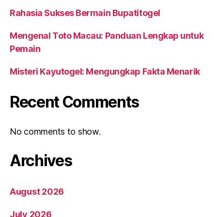
Rahasia Sukses Bermain Bupatitogel
Mengenal Toto Macau: Panduan Lengkap untuk
Pemain
Misteri Kayutogel: Mengungkap Fakta Menarik
Recent Comments
No comments to show.
Archives
August 2026
July 2026