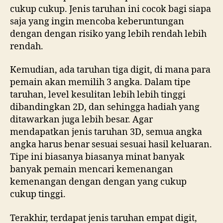
cukup cukup. Jenis taruhan ini cocok bagi siapa
saja yang ingin mencoba keberuntungan
dengan dengan risiko yang lebih rendah lebih
rendah.
Kemudian, ada taruhan tiga digit, di mana para
pemain akan memilih 3 angka. Dalam tipe
taruhan, level kesulitan lebih lebih tinggi
dibandingkan 2D, dan sehingga hadiah yang
ditawarkan juga lebih besar. Agar
mendapatkan jenis taruhan 3D, semua angka
angka harus benar sesuai sesuai hasil keluaran.
Tipe ini biasanya biasanya minat banyak
banyak pemain mencari kemenangan
kemenangan dengan dengan yang cukup
cukup tinggi.
Terakhir, terdapat jenis taruhan empat digit,