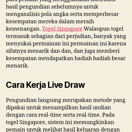
hasil pengundian sebelumnya untuk
menganalisis pola angka serta memperbesar
kesempatan mereka dalam meraih
kemenangan.
Togel Singapore
Walaupun togel
termasuk sebagian dari perjudian, banyak yang
menyukai permainan ini permainan ini karena
sifatnya menarik dan dan, dan juga memberi
kesempatan mendapatkan hadiah hadiah besar
menarik.
Cara Kerja Live Draw
Pengundian langsung merupakan metode yang
dipakai untuk menampilkan hasil undian
dengan cara real-time serta real-time. Pada
togel Singapore, sistem ini memungkinkan
pemain untuk melihat hasil keluaran dengan