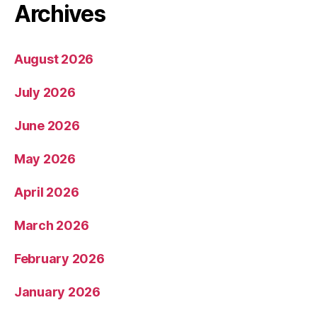
Archives
August 2026
July 2026
June 2026
May 2026
April 2026
March 2026
February 2026
January 2026