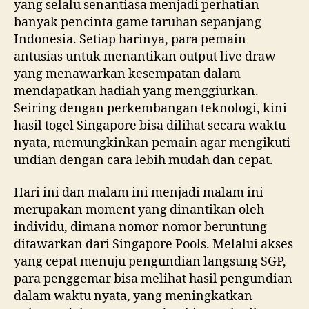
yang selalu senantiasa menjadi perhatian
banyak pencinta game taruhan sepanjang
Indonesia. Setiap harinya, para pemain
antusias untuk menantikan output live draw
yang menawarkan kesempatan dalam
mendapatkan hadiah yang menggiurkan.
Seiring dengan perkembangan teknologi, kini
hasil togel Singapore bisa dilihat secara waktu
nyata, memungkinkan pemain agar mengikuti
undian dengan cara lebih mudah dan cepat.
Hari ini dan malam ini menjadi malam ini
merupakan moment yang dinantikan oleh
individu, dimana nomor-nomor beruntung
ditawarkan dari Singapore Pools. Melalui akses
yang cepat menuju pengundian langsung SGP,
para penggemar bisa melihat hasil pengundian
dalam waktu nyata, yang meningkatkan