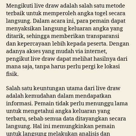
Mengikuti live draw adalah salah satu metode
terbaik untuk memperoleh angka togel secara
langsung. Dalam acara ini, para pemain dapat
menyaksikan langsung keluaran angka yang
ditarik, sehingga memberikan transparansi
dan kepercayaan lebih kepada peserta. Dengan
adanya akses yang mudah via internet,
pengikut live draw dapat melihat hasilnya dari
mana saja, tanpa harus perlu pergi ke lokasi
fisik.
Salah satu keuntungan utama dari live draw
adalah kemudahan dalam mendapatkan
informasi. Pemain tidak perlu menunggu lama
untuk mengetahui angka keluaran yang
terbaru, sebab semua data ditayangkan secara
langsung. Hal ini memungkinkan pemain
untuk langsung melakukan analisis dan