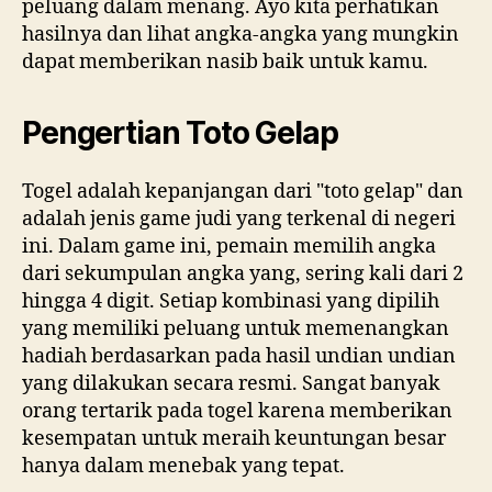
peluang dalam menang. Ayo kita perhatikan
hasilnya dan lihat angka-angka yang mungkin
dapat memberikan nasib baik untuk kamu.
Pengertian Toto Gelap
Togel adalah kepanjangan dari "toto gelap" dan
adalah jenis game judi yang terkenal di negeri
ini. Dalam game ini, pemain memilih angka
dari sekumpulan angka yang, sering kali dari 2
hingga 4 digit. Setiap kombinasi yang dipilih
yang memiliki peluang untuk memenangkan
hadiah berdasarkan pada hasil undian undian
yang dilakukan secara resmi. Sangat banyak
orang tertarik pada togel karena memberikan
kesempatan untuk meraih keuntungan besar
hanya dalam menebak yang tepat.