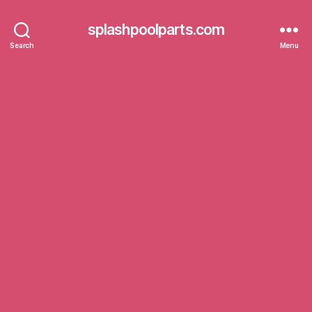
splashpoolparts.com
Search
Menu