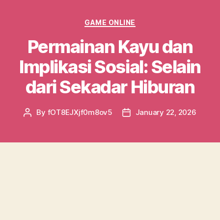
Categories
GAME ONLINE
Permainan Kayu dan
Implikasi Sosial: Selain
dari Sekadar Hiburan
By
fOT8EJXjf0m8ov5
January 22, 2026
Post
Post
author
date
Kayutogel, yang sering disebut kayu togel,
sudah menjadi trend yang menarik perhatian
banyak kalangan. Hiburan ini bukan hanya
hanya hiburan semata, tetapi juga menyimpan