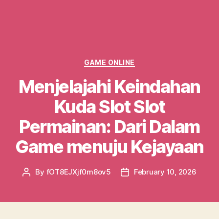
Categories
GAME ONLINE
Menjelajahi Keindahan
Kuda Slot Slot
Permainan: Dari Dalam
Game menuju Kejayaan
By
fOT8EJXjf0m8ov5
February 10, 2026
Post
Post
author
date