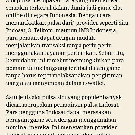
Slot pulsa merupakan cara yang menjadikan
semakin terkenal dalam dunia judi game slot
online di negara Indonesia. Dengan cara
memanfaatkan pulsa dari" provider seperti Sim
Indosat, 3, Telkom, maupun IM3 Indonesia,
para pemain dapat dengan mudah
menjalankan transaksi tanpa perlu perlu
menggunakan layanan perbankan. Selain itu,
kemudahan ini tersebut memungkinkan para
pemain untuk langsung terlibat dalam game
tanpa harus repot melaksanakan pengiriman
uang atau menyimpan dalam e-wallet.
Satu jenis slot pulsa slot yang populer banyak
dicari merupakan permainan pulsa Indosat.
Para pengguna Indosat dapat merasakan
beragam game seru dengan menggunakan
nominal mereka. Ini menetapkan provider