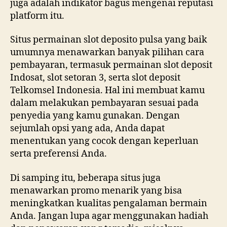
juga adalah indikator bagus mengenai reputasi
platform itu.
Situs permainan slot deposito pulsa yang baik
umumnya menawarkan banyak pilihan cara
pembayaran, termasuk permainan slot deposit
Indosat, slot setoran 3, serta slot deposit
Telkomsel Indonesia. Hal ini membuat kamu
dalam melakukan pembayaran sesuai pada
penyedia yang kamu gunakan. Dengan
sejumlah opsi yang ada, Anda dapat
menentukan yang cocok dengan keperluan
serta preferensi Anda.
Di samping itu, beberapa situs juga
menawarkan promo menarik yang bisa
meningkatkan kualitas pengalaman bermain
Anda. Jangan lupa agar menggunakan hadiah