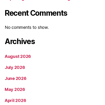
Recent Comments
No comments to show.
Archives
August 2026
July 2026
June 2026
May 2026
April 2026