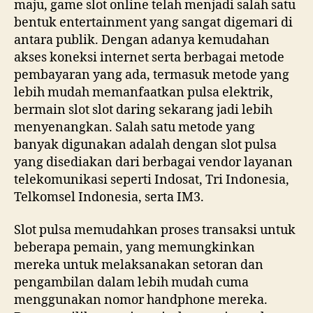
maju, game slot online telah menjadi salah satu
bentuk entertainment yang sangat digemari di
antara publik. Dengan adanya kemudahan
akses koneksi internet serta berbagai metode
pembayaran yang ada, termasuk metode yang
lebih mudah memanfaatkan pulsa elektrik,
bermain slot slot daring sekarang jadi lebih
menyenangkan. Salah satu metode yang
banyak digunakan adalah dengan slot pulsa
yang disediakan dari berbagai vendor layanan
telekomunikasi seperti Indosat, Tri Indonesia,
Telkomsel Indonesia, serta IM3.
Slot pulsa memudahkan proses transaksi untuk
beberapa pemain, yang memungkinkan
mereka untuk melaksanakan setoran dan
pengambilan dalam lebih mudah cuma
menggunakan nomor handphone mereka.