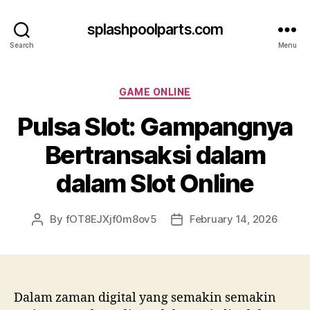
splashpoolparts.com
Search
Menu
Categories
GAME ONLINE
Pulsa Slot: Gampangnya
Bertransaksi dalam
dalam Slot Online
By
fOT8EJXjf0m8ov5
February 14, 2026
Post
Post
author
date
Dalam zaman digital yang semakin semakin