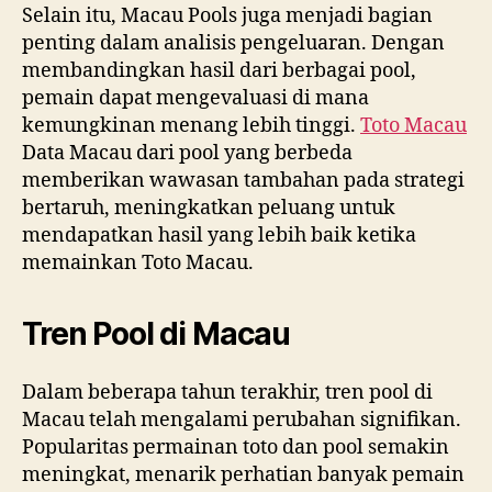
Selain itu, Macau Pools juga menjadi bagian
penting dalam analisis pengeluaran. Dengan
membandingkan hasil dari berbagai pool,
pemain dapat mengevaluasi di mana
kemungkinan menang lebih tinggi.
Toto Macau
Data Macau dari pool yang berbeda
memberikan wawasan tambahan pada strategi
bertaruh, meningkatkan peluang untuk
mendapatkan hasil yang lebih baik ketika
memainkan Toto Macau.
Tren Pool di Macau
Dalam beberapa tahun terakhir, tren pool di
Macau telah mengalami perubahan signifikan.
Popularitas permainan toto dan pool semakin
meningkat, menarik perhatian banyak pemain