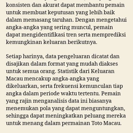
konsisten dan akurat dapat membantu pemain
untuk membuat keputusan yang lebih baik
dalam memasang taruhan. Dengan mengetahui
angka-angka yang sering muncul, pemain
dapat mengidentifikasi tren serta memprediksi
kemungkinan keluaran berikutnya.
Setiap harinya, data pengeluaran dicatat dan
disajikan dalam format yang mudah diakses
untuk semua orang. Statistik dari Keluaran
Macau mencakup angka-angka yang
dikeluarkan, serta frekuensi kemunculan tiap
angka dalam periode waktu tertentu. Pemain
yang rajin menganalisis data ini biasanya
menemukan pola yang dapat menguntungkan,
sehingga dapat meningkatkan peluang mereka
untuk menang dalam permainan Toto Macau.