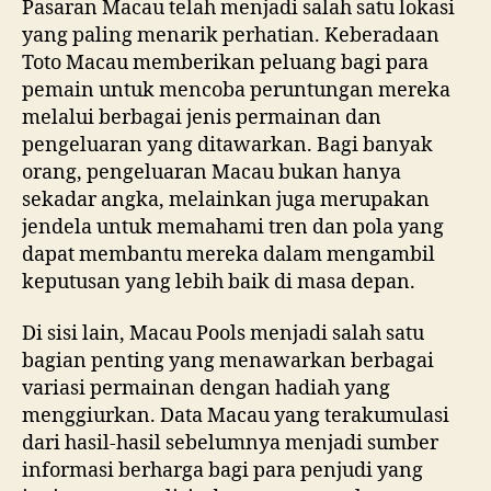
Pasaran Macau telah menjadi salah satu lokasi
yang paling menarik perhatian. Keberadaan
Toto Macau memberikan peluang bagi para
pemain untuk mencoba peruntungan mereka
melalui berbagai jenis permainan dan
pengeluaran yang ditawarkan. Bagi banyak
orang, pengeluaran Macau bukan hanya
sekadar angka, melainkan juga merupakan
jendela untuk memahami tren dan pola yang
dapat membantu mereka dalam mengambil
keputusan yang lebih baik di masa depan.
Di sisi lain, Macau Pools menjadi salah satu
bagian penting yang menawarkan berbagai
variasi permainan dengan hadiah yang
menggiurkan. Data Macau yang terakumulasi
dari hasil-hasil sebelumnya menjadi sumber
informasi berharga bagi para penjudi yang