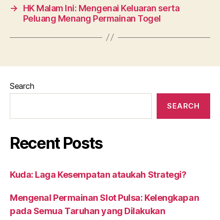
→
HK Malam Ini: Mengenai Keluaran serta
Peluang Menang Permainan Togel
Search
SEARCH
Recent Posts
Kuda: Laga Kesempatan ataukah Strategi?
Mengenal Permainan Slot Pulsa: Kelengkapan
pada Semua Taruhan yang Dilakukan