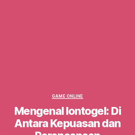
Categories
GAME ONLINE
Mengenal Iontogel: Di
Antara Kepuasan dan