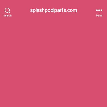
splashpoolparts.com
Search
Menu