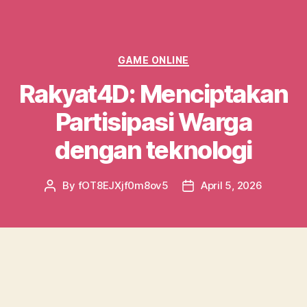
Categories
GAME ONLINE
Rakyat4D: Menciptakan
Partisipasi Warga
dengan teknologi
By
fOT8EJXjf0m8ov5
April 5, 2026
Post
Post
author
date
Dalam era digital ini, partisipasi masyarakat
dalam proses proses pengambilan keputusan
keputusan. Salah satu inisiatif yang ada dapat