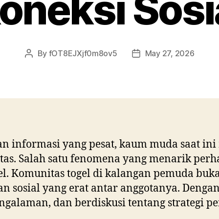
oneksi Sosi
By
fOT8EJXjf0m8ov5
May 27, 2026
Post
Post
author
date
n informasi yang pesat, kaum muda saat ini
as. Salah satu fenomena yang menarik perh
el. Komunitas togel di kalangan pemuda buk
sosial yang erat antar anggotanya. Dengan 
pengalaman, dan berdiskusi tentang strategi