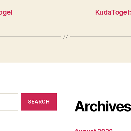
ogel
KudaTogel
Archive
SEARCH