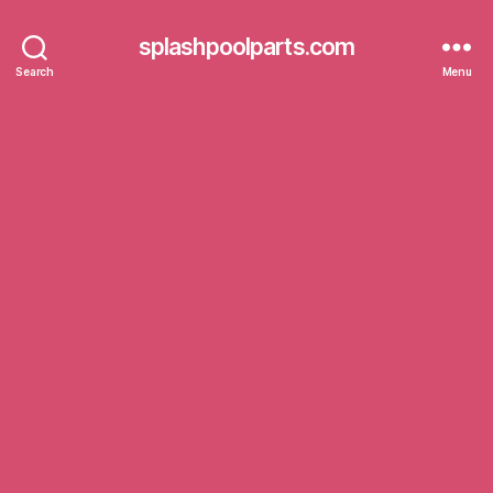
splashpoolparts.com
Search
Menu