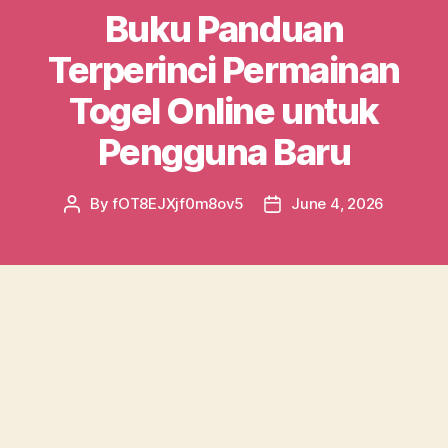
Buku Panduan
Terperinci Permainan
Togel Online untuk
Pengguna Baru
By
fOT8EJXjf0m8ov5
June 4, 2026
Post
Post
author
date
Permainan togel di internet sudah menjadi
salah satu bentuk hiburan yang terkenal di
publik, khususnya di Indonesia. Dengan
kemajuan teknologi, aktivitas ini ini bisa
sekarang dapat diakses dengan mudah melalui