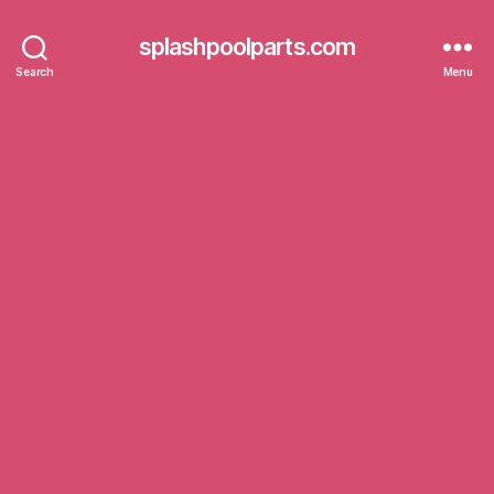
splashpoolparts.com
Search
Menu