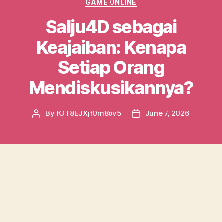
Categories
GAME ONLINE
Salju4D sebagai
Keajaiban: Kenapa
Setiap Orang
Mendiskusikannya?
By
fOT8EJXjf0m8ov5
June 7, 2026
Post
Post
author
date
Dalam beberapa beberapa bulan terakhir,
istilah salju4d sudah mencuri perhatian banyak
orang. Fenomena tersebut kian populer di
kalangan masyarakat, mainly di antara para