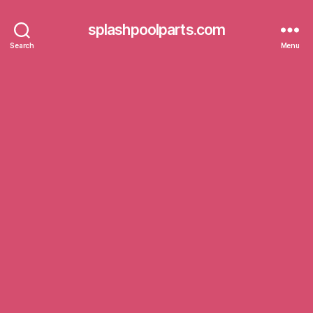
splashpoolparts.com
Search
Menu