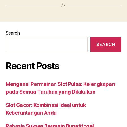
Search
SEARCH
Recent Posts
Mengenal Permainan Slot Pulsa: Kelengkapan
pada Semua Taruhan yang Dilakukan
Slot Gacor: Kombinasi Ideal untuk
Keberuntungan Anda
Rahasia Sukses Bermain Bupatitogel