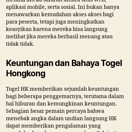
aplikasi mobile, serta sosial. Ini bukan hanya
menawarkan kemudahan akses akses bagi
para peserta, tetapi juga meningkatkan
keasyikan karena mereka bisa langsung
melihat jika mereka berhasil menang atau
tidak tidak.
Keuntungan dan Bahaya Togel
Hongkong
Togel HK memberikan sejumlah keuntungan
bagi beberapa penggemarnya, terutama dalam
hal hiburan dan kemungkinan keuntungan.
Sebagian besar pemain percaya bahwa
menebak angka dalam undian langsung HK
dapat memberikan pengalaman yang