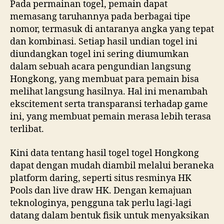
Pada permainan togel, pemain dapat
memasang taruhannya pada berbagai tipe
nomor, termasuk di antaranya angka yang tepat
dan kombinasi. Setiap hasil undian togel ini
diundangkan togel ini sering diumumkan
dalam sebuah acara pengundian langsung
Hongkong, yang membuat para pemain bisa
melihat langsung hasilnya. Hal ini menambah
ekscitement serta transparansi terhadap game
ini, yang membuat pemain merasa lebih terasa
terlibat.
Kini data tentang hasil togel togel Hongkong
dapat dengan mudah diambil melalui beraneka
platform daring, seperti situs resminya HK
Pools dan live draw HK. Dengan kemajuan
teknologinya, pengguna tak perlu lagi-lagi
datang dalam bentuk fisik untuk menyaksikan