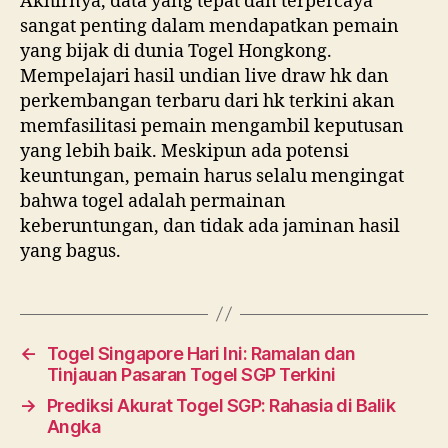
Akhirnya, data yang tepat dan terpercaya
sangat penting dalam mendapatkan pemain
yang bijak di dunia Togel Hongkong.
Mempelajari hasil undian live draw hk dan
perkembangan terbaru dari hk terkini akan
memfasilitasi pemain mengambil keputusan
yang lebih baik. Meskipun ada potensi
keuntungan, pemain harus selalu mengingat
bahwa togel adalah permainan
keberuntungan, dan tidak ada jaminan hasil
yang bagus.
←
Togel Singapore Hari Ini: Ramalan dan
Tinjauan Pasaran Togel SGP Terkini
→
Prediksi Akurat Togel SGP: Rahasia di Balik
Angka