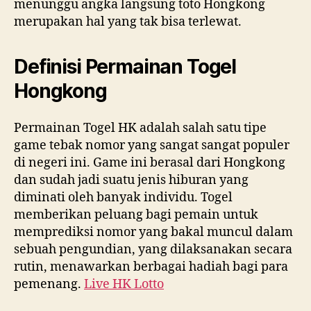
menunggu angka langsung toto Hongkong
merupakan hal yang tak bisa terlewat.
Definisi Permainan Togel
Hongkong
Permainan Togel HK adalah salah satu tipe
game tebak nomor yang sangat sangat populer
di negeri ini. Game ini berasal dari Hongkong
dan sudah jadi suatu jenis hiburan yang
diminati oleh banyak individu. Togel
memberikan peluang bagi pemain untuk
memprediksi nomor yang bakal muncul dalam
sebuah pengundian, yang dilaksanakan secara
rutin, menawarkan berbagai hadiah bagi para
pemenang.
Live HK Lotto