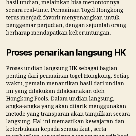
hasil undian, melainkan bisa menontonnya
secara real-time. Permainan Togel Hongkong
terus menjadi favorit menyenangkan untuk
penggemar perjudian, dengan sejumlah orang
berharap mendapatkan keberuntungan.
Proses penarikan langsung HK
Proses undian langsung HK sebagai bagian
penting dari permainan togel Hongkong. Setiap
waktu, pemain menantikan hasil dari undian
ini yang dilakukan dilaksanakan oleh
Hongkong Pools. Dalam undian langsung,
angka-angka yang akan ditarik menggunakan
metode yang transparan akan tampilkan secara
langsung. Hal ini memastikan kewajaran dan
keterbukaan kepada semua ikut , serta