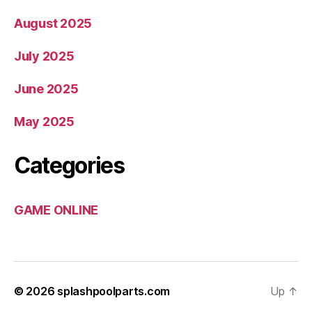
August 2025
July 2025
June 2025
May 2025
Categories
GAME ONLINE
© 2026
splashpoolparts.com
Up
↑