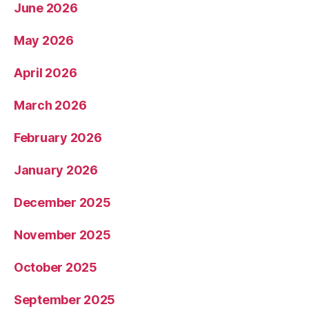
June 2026
May 2026
April 2026
March 2026
February 2026
January 2026
December 2025
November 2025
October 2025
September 2025