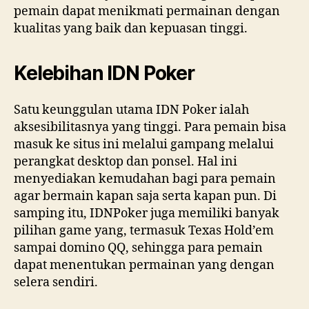
pemain dapat menikmati permainan dengan
kualitas yang baik dan kepuasan tinggi.
Kelebihan IDN Poker
Satu keunggulan utama IDN Poker ialah
aksesibilitasnya yang tinggi. Para pemain bisa
masuk ke situs ini melalui gampang melalui
perangkat desktop dan ponsel. Hal ini
menyediakan kemudahan bagi para pemain
agar bermain kapan saja serta kapan pun. Di
samping itu, IDNPoker juga memiliki banyak
pilihan game yang, termasuk Texas Hold’em
sampai domino QQ, sehingga para pemain
dapat menentukan permainan yang dengan
selera sendiri.