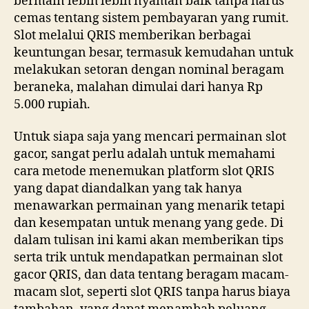
bermain lebih lebih nyaman baik tanpa harus
cemas tentang sistem pembayaran yang rumit.
Slot melalui QRIS memberikan berbagai
keuntungan besar, termasuk kemudahan untuk
melakukan setoran dengan nominal beragam
beraneka, malahan dimulai dari hanya Rp
5.000 rupiah.
Untuk siapa saja yang mencari permainan slot
gacor, sangat perlu adalah untuk memahami
cara metode menemukan platform slot QRIS
yang dapat diandalkan yang tak hanya
menawarkan permainan yang menarik tetapi
dan kesempatan untuk menang yang gede. Di
dalam tulisan ini kami akan memberikan tips
serta trik untuk mendapatkan permainan slot
gacor QRIS, dan data tentang beragam macam-
macam slot, seperti slot QRIS tanpa harus biaya