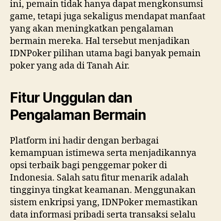
ini, pemain tidak hanya dapat mengkonsumsi
game, tetapi juga sekaligus mendapat manfaat
yang akan meningkatkan pengalaman
bermain mereka. Hal tersebut menjadikan
IDNPoker pilihan utama bagi banyak pemain
poker yang ada di Tanah Air.
Fitur Unggulan dan
Pengalaman Bermain
Platform ini hadir dengan berbagai
kemampuan istimewa serta menjadikannya
opsi terbaik bagi penggemar poker di
Indonesia. Salah satu fitur menarik adalah
tingginya tingkat keamanan. Menggunakan
sistem enkripsi yang, IDNPoker memastikan
data informasi pribadi serta transaksi selalu