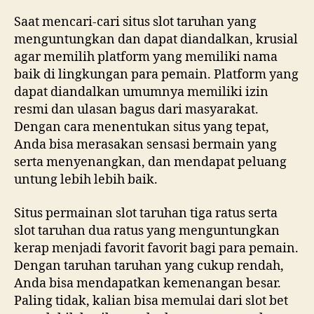
Saat mencari-cari situs slot taruhan yang
menguntungkan dan dapat diandalkan, krusial
agar memilih platform yang memiliki nama
baik di lingkungan para pemain. Platform yang
dapat diandalkan umumnya memiliki izin
resmi dan ulasan bagus dari masyarakat.
Dengan cara menentukan situs yang tepat,
Anda bisa merasakan sensasi bermain yang
serta menyenangkan, dan mendapat peluang
untung lebih lebih baik.
Situs permainan slot taruhan tiga ratus serta
slot taruhan dua ratus yang menguntungkan
kerap menjadi favorit favorit bagi para pemain.
Dengan taruhan taruhan yang cukup rendah,
Anda bisa mendapatkan kemenangan besar.
Paling tidak, kalian bisa memulai dari slot bet