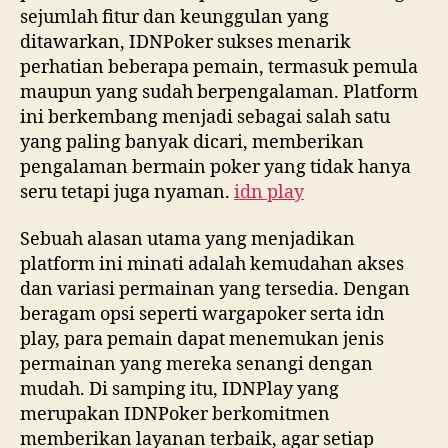
sejumlah fitur dan keunggulan yang
ditawarkan, IDNPoker sukses menarik
perhatian beberapa pemain, termasuk pemula
maupun yang sudah berpengalaman. Platform
ini berkembang menjadi sebagai salah satu
yang paling banyak dicari, memberikan
pengalaman bermain poker yang tidak hanya
seru tetapi juga nyaman.
idn play
Sebuah alasan utama yang menjadikan
platform ini minati adalah kemudahan akses
dan variasi permainan yang tersedia. Dengan
beragam opsi seperti wargapoker serta idn
play, para pemain dapat menemukan jenis
permainan yang mereka senangi dengan
mudah. Di samping itu, IDNPlay yang
merupakan IDNPoker berkomitmen
memberikan layanan terbaik, agar setiap