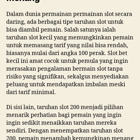
Dalam dunia permainan permainan slot secara
daring, ada berbagai tipe taruhan slot untuk
bisa diambil pemain. Salah satunya ialah
taruhan slot kecil yang memungkinkan pemain
untuk memasang tarif yang nilai bisa rendah,
biasanya mulai dari angka 100 perak. Slot bet
kecil ini amat cocok untuk pemula yang ingin
merasakan pengalaman bermain slot tanpa
risiko yang signifikan, sekalgus menyediakan
peluang untuk mendapatkan imbalan meski
dari tarif minimal.
Di sisi lain, taruhan slot 200 menjadi pilihan
menarik perhatian bagi pemain yang ingin
ingin sedikit menaikkan taruhan mereka
sendiri. Dengan menempatkan taruhan slot
200, pemain menambah kemungkinan menang