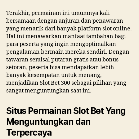
Terakhir, permainan ini umumnya kali
bersamaan dengan anjuran dan penawaran
yang menarik dari banyak platform slot online.
Hal ini menawarkan manfaat tambahan bagi
para peserta yang ingin mengoptimalkan
pengalaman bermain mereka sendiri. Dengan
tawaran semisal putaran gratis atau bonus
setoran, peserta bisa mendapatkan lebih
banyak kesempatan untuk menang,
menjadikan Slot Bet 300 sebagai pilihan yang
sangat menguntungkan saat ini.
Situs Permainan Slot Bet Yang
Menguntungkan dan
Terpercaya