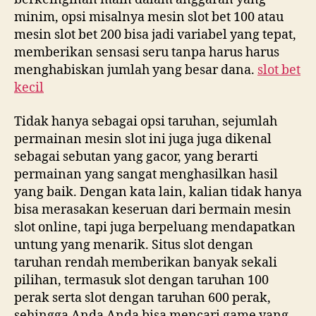
minim, opsi misalnya mesin slot bet 100 atau
mesin slot bet 200 bisa jadi variabel yang tepat,
memberikan sensasi seru tanpa harus harus
menghabiskan jumlah yang besar dana.
slot bet
kecil
Tidak hanya sebagai opsi taruhan, sejumlah
permainan mesin slot ini juga juga dikenal
sebagai sebutan yang gacor, yang berarti
permainan yang sangat menghasilkan hasil
yang baik. Dengan kata lain, kalian tidak hanya
bisa merasakan keseruan dari bermain mesin
slot online, tapi juga berpeluang mendapatkan
untung yang menarik. Situs slot dengan
taruhan rendah memberikan banyak sekali
pilihan, termasuk slot dengan taruhan 100
perak serta slot dengan taruhan 600 perak,
sehingga Anda Anda bisa mencari game yang