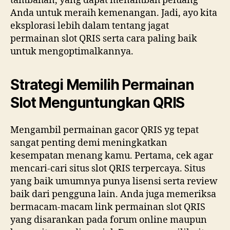
tambahan, yang dapat menambah peluang
Anda untuk meraih kemenangan. Jadi, ayo kita
eksplorasi lebih dalam tentang jagat
permainan slot QRIS serta cara paling baik
untuk mengoptimalkannya.
Strategi Memilih Permainan
Slot Menguntungkan QRIS
Mengambil permainan gacor QRIS yg tepat
sangat penting demi meningkatkan
kesempatan menang kamu. Pertama, cek agar
mencari-cari situs slot QRIS terpercaya. Situs
yang baik umumnya punya lisensi serta review
baik dari pengguna lain. Anda juga memeriksa
bermacam-macam link permainan slot QRIS
yang disarankan pada forum online maupun