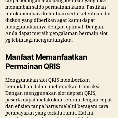
tanpa potongan atau uang kembali yang bisa
menambah saldo permainan kamu. Pastikan
untuk membaca ketentuan serta ketentuan dari
diskon yang diberikan agar kamu dapat
menggunakannya dengan optimal. Dengan,
Anda dapat meraih pengalaman bermain slot
yg lebih lagi menguntungkan.
Manfaat Memanfaatkan
Permainan QRIS
Menggunakan slot QRIS memberikan
kemudahan dalam melanjutkan transaksi.
Dengan menggunakan slot deposit QRIS,
peserta dapat melakukan setoran dengan cepat
dan efisien tanpa harus melalui beragam cara
pembayaran yang terlalu rumit. Hal ini