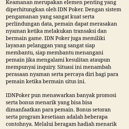
Keamanan merupakan elemen penting yang
diperhitungkan oleh IDN Poker. Dengan sistem
pengamanan yang sangat kuat serta
perlindungan data, pemain dapat merasakan
nyaman ketika melakukan transaksi dan
bermain game. IDN Poker juga memiliki
layanan pelanggan yang sangat siap
membantu, siap membantu menangani
pemain jika mengalami kesulitan ataupun
mempunyai inquiry. Situasi ini menambah
perasaan nyaman serta percaya diri bagi para
pemain ketika bermain situs ini.
IDNPoker pun menawarkan banyak promosi
serta bonus menarik yang bisa bisa
dimanfaatkan para pemain. Bonus setoran
serta program kesetiaan adalah beberapa
contohnya. Melalui beragam hadiah menarik